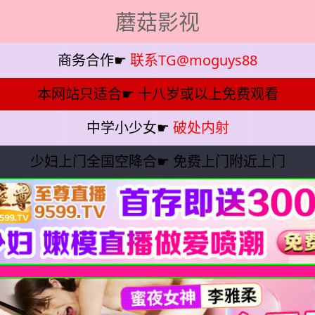
蘑菇影视
商务合作☛
联系TG@moguys88
本网站只适合☛
十八岁或以上免费观看
中学小少女☛
破处内射
少妇上门全国空降合☛
免费上门附近上门