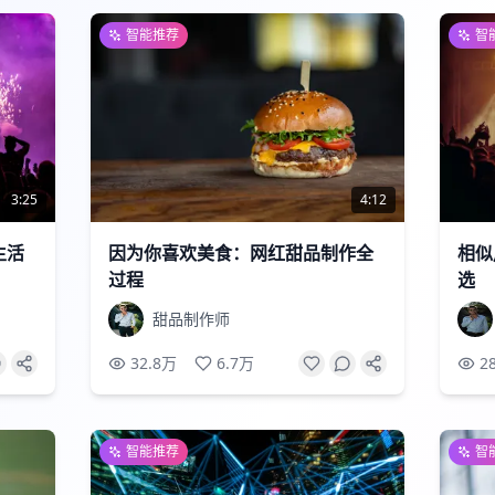
智能推荐
智
3:25
4:12
生活
因为你喜欢美食：网红甜品制作全
相似
过程
选
甜品制作师
32.8万
6.7万
2
智能推荐
智