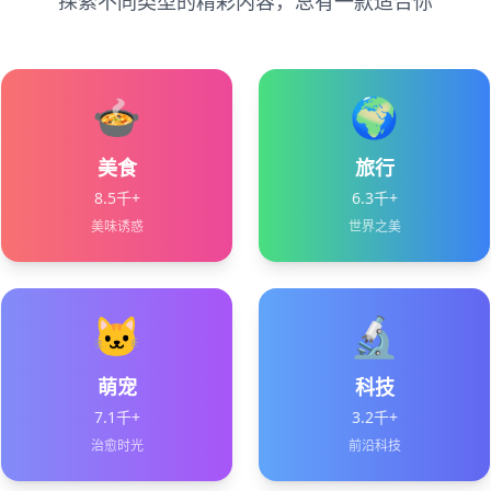
探索不同类型的精彩内容，总有一款适合你
🍲
🌍
美食
旅行
8.5千+
6.3千+
美味诱惑
世界之美
🐱
🔬
萌宠
科技
7.1千+
3.2千+
治愈时光
前沿科技