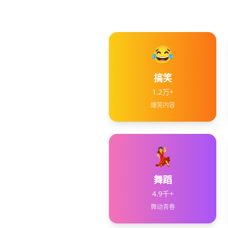
😂
搞笑
1.2万+
爆笑内容
💃
舞蹈
4.9千+
舞动青春