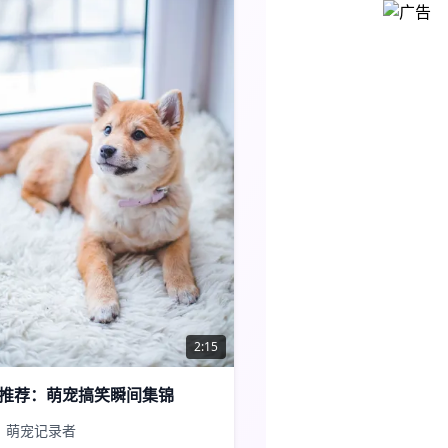
2:15
推荐：萌宠搞笑瞬间集锦
萌宠记录者